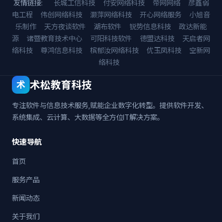
友情链接:
长城工信科技
付安网络科技
帝网网络
彦鑫弱
电工程
伟创网络科技
灏萍网络科技
开心网络服务
小旭音
乐制作
天方夜谈软件
湖布软件
锐势信息科技
政达新能
源
诸暨教育技术中心
可阳科技软件
德盟达科技
天启者网
络科技
尊鸿信息科技
槟郁汝网络科技
优玉凤科技
空新网
络科技
术松教育科技
术
专注软件与信息技术服务,赋能企业数字化转型。提供软件开发、
系统集成、云计算、大数据等全方位IT解决方案。
快速导航
首页
服务产品
新闻动态
关于我们