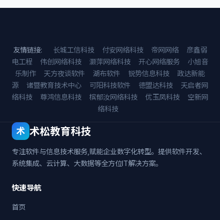
友情链接:
长城工信科技
付安网络科技
帝网网络
彦鑫弱
电工程
伟创网络科技
灏萍网络科技
开心网络服务
小旭音
乐制作
天方夜谈软件
湖布软件
锐势信息科技
政达新能
源
诸暨教育技术中心
可阳科技软件
德盟达科技
天启者网
络科技
尊鸿信息科技
槟郁汝网络科技
优玉凤科技
空新网
络科技
术松教育科技
术
专注软件与信息技术服务,赋能企业数字化转型。提供软件开发、
系统集成、云计算、大数据等全方位IT解决方案。
快速导航
首页